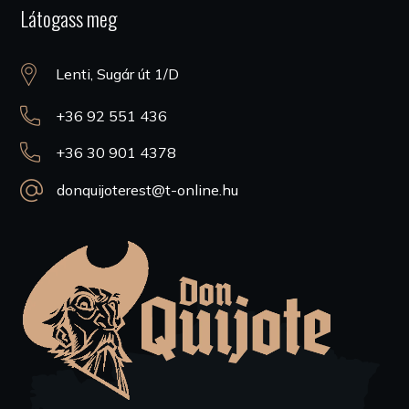
Látogass meg
Lenti, Sugár út 1/D
+36 92 551 436
+36 30 901 4378
donquijoterest@t-online.hu