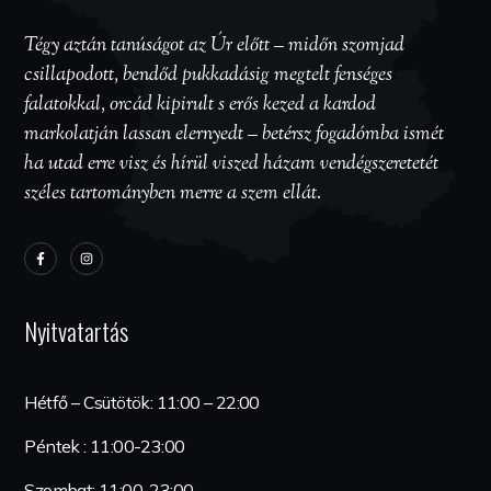
Tégy aztán tanúságot az Úr előtt – midőn szomjad
csillapodott, bendőd pukkadásig megtelt fenséges
falatokkal, orcád kipirult s erős kezed a kardod
markolatján lassan elernyedt – betérsz fogadómba ismét
ha utad erre visz és hírül viszed házam vendégszeretetét
széles tartományben merre a szem ellát.
Nyitvatartás
Hétfő – Csütötök: 11:00 – 22:00
Péntek : 11:00-23:00
Szombat: 11:00-23:00