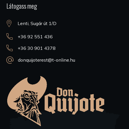
Látogass meg
Lenti, Sugár út 1/D
+36 92 551 436
+36 30 901 4378
donquijoterest@t-online.hu