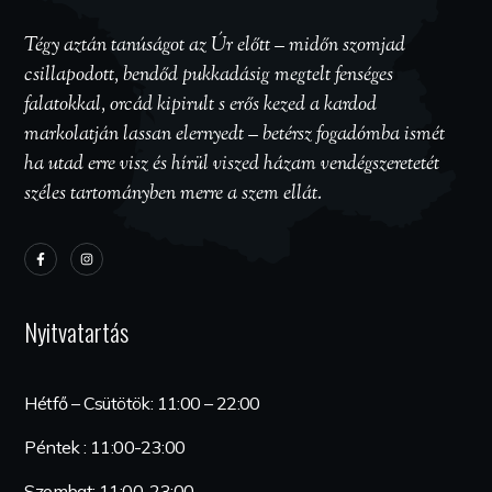
Tégy aztán tanúságot az Úr előtt – midőn szomjad
csillapodott, bendőd pukkadásig megtelt fenséges
falatokkal, orcád kipirult s erős kezed a kardod
markolatján lassan elernyedt – betérsz fogadómba ismét
ha utad erre visz és hírül viszed házam vendégszeretetét
széles tartományben merre a szem ellát.
Nyitvatartás
Hétfő – Csütötök: 11:00 – 22:00
Péntek : 11:00-23:00
Szombat: 11:00-23:00