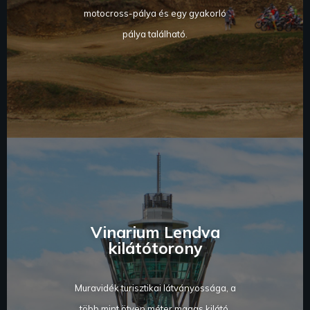
motocross-pálya és egy gyakorló
pálya található.
Vinarium Lendva
kilátótorony
Muravidék turisztikai látványossága, a
több mint ötven méter magas kilátó,