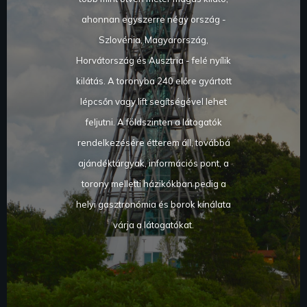
ahonnan egyszerre négy ország -
Szlovénia, Magyarország,
Horvátország és Ausztria - felé nyílik
kilátás. A toronyba 240 előre gyártott
lépcsőn vagy lift segítségével lehet
feljutni. A földszinten a látogatók
rendelkezésére étterem áll, továbbá
ajándéktárgyak, információs pont, a
torony melletti házikókban pedig a
helyi gasztronómia és borok kínálata
várja a látogatókat.