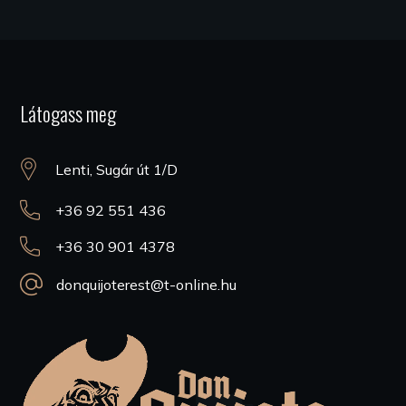
Látogass meg
Lenti, Sugár út 1/D
+36 92 551 436
+36 30 901 4378
donquijoterest@t-online.hu