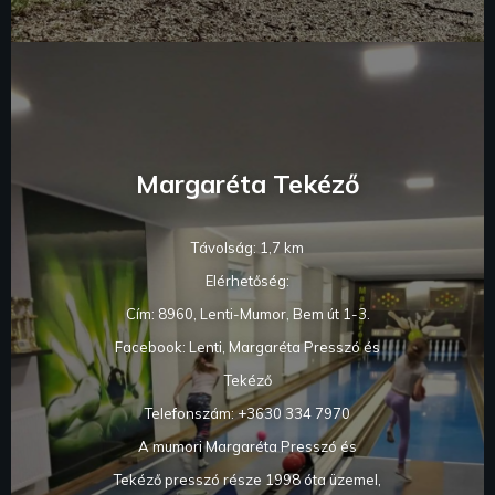
Margaréta Tekéző
Távolság: 1,7 km
Elérhetőség:
Cím: 8960, Lenti-Mumor, Bem út 1-3.
Facebook: Lenti, Margaréta Presszó és
Tekéző
Telefonszám: +3630 334 7970
A mumori Margaréta Presszó és
Tekéző presszó része 1998 óta üzemel,