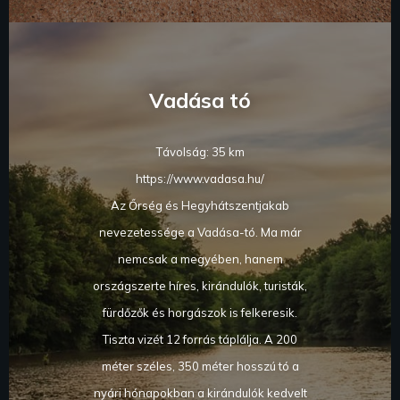
Vadása tó
Távolság: 35 km
https://www.vadasa.hu/
Az Őrség és Hegyhátszentjakab
nevezetessége a Vadása-tó. Ma már
nemcsak a megyében, hanem
országszerte híres, kirándulók, turisták,
fürdőzők és horgászok is felkeresik.
Tiszta vizét 12 forrás táplálja. A 200
méter széles, 350 méter hosszú tó a
nyári hónapokban a kirándulók kedvelt