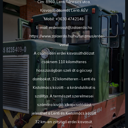
Cím: 8960, Lenti Táncsics utca,
Kisvasút-állomás Lenti ÁÉV
Mobil: +3630 4742146
E-mail: erdeivasut@zalaerdo.hu
https://www.zalaerdo.hu/hu/turizmus/erdei-
vasut
A csömödéri erdei kisvasúthálózat
csaknem 110 kilométeres
hosszúságban szeli át a göcseji
dombokat, 32 kilométeren - Lenti és
Kistolmács között - a kirándulókat is
szállítja. A természet szerelmesei
számára kiváló kikapcsolódást
jelenthet a Lenti és Kistolmács között
32 km-en zötyögő erdei kisvasút.