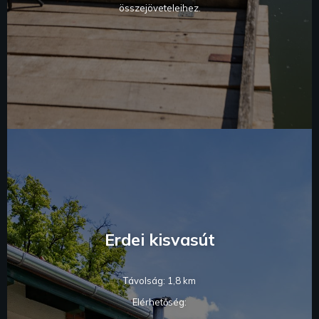
összejöveteleihez.
Erdei kisvasút
Távolság: 1,8 km
Elérhetőség: