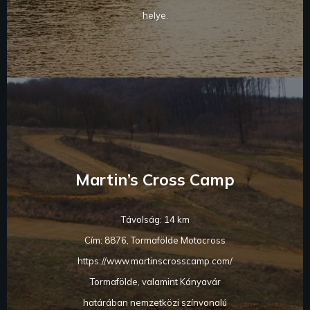
helye.
Martin’s Cross Camp
Távolság: 14 km
Cím: 8876, Tormafölde Motocross
https://www.martinscrosscamp.com/
Tormafölde, valamint Kányavár
határában nemzetközi színvonalú