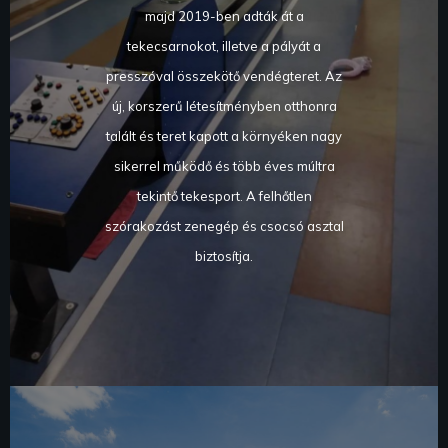
majd 2019-ben adták át a
tekecsarnokot, illetve a pályát a
presszóval összekötő vendégteret. Az
új, korszerű létesítményben otthonra
talált és teret kapott a környéken nagy
sikerrel működő és több éves múltra
tekintő tekesport. A felhőtlen
szórakozást zenegép és csocsó asztal
biztosítja.