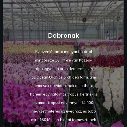
Dobronak
Szlovéniában, a magyar határtól
mindössze 10 km-re van Közép-
Európa egyetlen orchideatermesztője,
az Ocean Orchids orchidea farm, ami
nemcsak orchideáknak ad otthont,
hanem egy hatalmas trópusi kertnek is
számos trópusi növénnyel. 14.000
négyzetméteres az üvegház, és több
mint 150 féle orchideát termesztenek