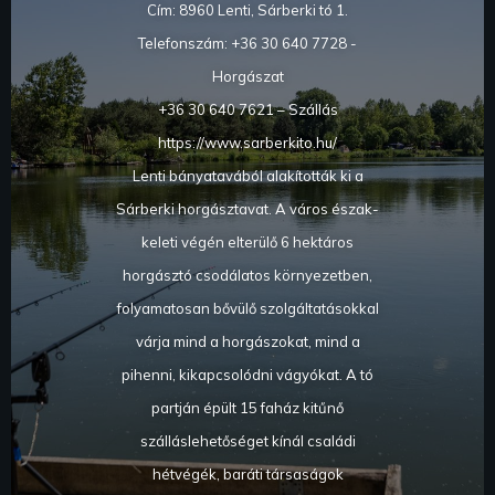
Cím: 8960 Lenti, Sárberki tó 1.
Telefonszám: +36 30 640 7728 -
Horgászat
+36 30 640 7621 – Szállás
https://www.sarberkito.hu/
Lenti bányatavából alakították ki a
Sárberki horgásztavat. A város észak-
keleti végén elterülő 6 hektáros
horgásztó csodálatos környezetben,
folyamatosan bővülő szolgáltatásokkal
várja mind a horgászokat, mind a
pihenni, kikapcsolódni vágyókat. A tó
partján épült 15 faház kitűnő
szálláslehetőséget kínál családi
hétvégék, baráti társaságok