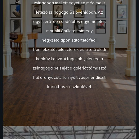
zsinagóga mellett egyetlen még ma is
létező zsinagóga Szlovéniában. Az
egyszerű, de csodálatos egyemeletes
monolit épületet mintegy
négyzetalapon sátortető fedi,
homlokzatát pilaszterek és a tető alatti
konkáv koszorú tagolják. Jelenleg a
zsinagóga belsejét a galériát támasztó
hat aranyozott hornyolt vaspillér díszíti
korinthoszi oszlopfővel.