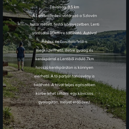
Távolság: 9,5 km
A Lendvadedesi víztározó a Szlovén
határ mellett, festői környezetben, Lenti
városától 10km-re található. Autóval
Rédics és Gosztola felől is
megközelíthető, illetve gyalog és
kerékpárral a Lentiből induló 7km
hosszú kerékpárúton is könnyen
elérhető. A tó partján tanösvény is
található. A tavat teljes egészében
körbe lehet sétálni, egy kavicsos
gyalogúton, melyet erdő övez.