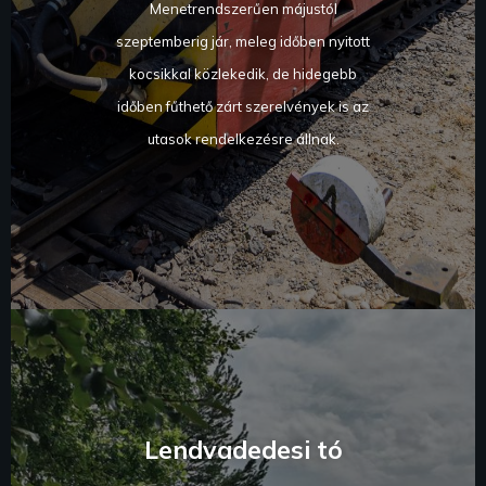
Menetrendszerűen májustól
szeptemberig jár, meleg időben nyitott
kocsikkal közlekedik, de hidegebb
időben fűthető zárt szerelvények is az
utasok rendelkezésre állnak.
Lendvadedesi tó