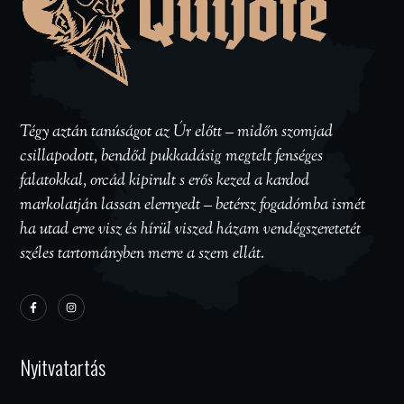
Tégy aztán tanúságot az Úr előtt – midőn szomjad
csillapodott, bendőd pukkadásig megtelt fenséges
falatokkal, orcád kipirult s erős kezed a kardod
markolatján lassan elernyedt – betérsz fogadómba ismét
ha utad erre visz és hírül viszed házam vendégszeretetét
széles tartományben merre a szem ellát.
Nyitvatartás