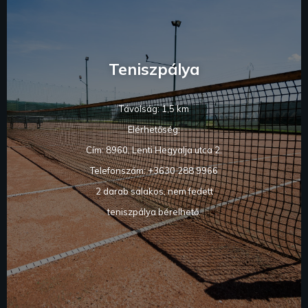
Teniszpálya
Távolság: 1,5 km
Elérhetőség:
Cím: 8960, Lenti Hegyalja utca 2.
Telefonszám: +3630 288 9966
2 darab salakos, nem fedett
teniszpálya bérelhető.