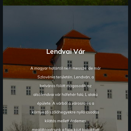
Lendvai Vár
A magyar határtól nem messze, de már
Szlovénia területén, Lendván, a
belváros fölött magasodik az
alsólendvai vár hófehér falú, L alakú
épülete. A várból a városra és a
környező szőlőhegyekre nyíló csodás
kilátás mellett érdemes
meglátogatnunk a falai közt kialakított