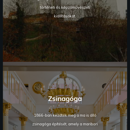
történeti és képzőművészeti
kiállításokat.
Zsinagóga
1866-ban kezdték meg a ma is álló
zsinagóga építését, amely a maribori