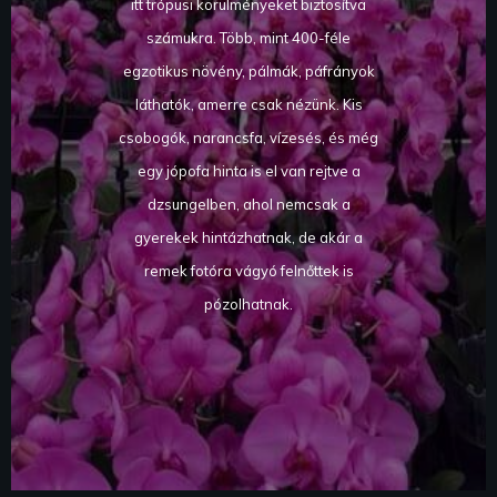
itt trópusi körülményeket biztosítva
számukra. Több, mint 400-féle
egzotikus növény, pálmák, páfrányok
láthatók, amerre csak nézünk. Kis
csobogók, narancsfa, vízesés, és még
egy jópofa hinta is el van rejtve a
dzsungelben, ahol nemcsak a
gyerekek hintázhatnak, de akár a
remek fotóra vágyó felnőttek is
pózolhatnak.