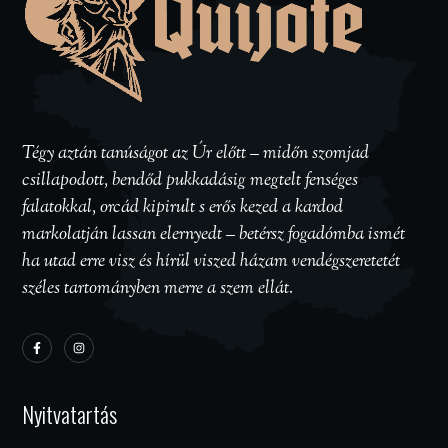
Tégy aztán tanúságot az Úr előtt – midőn szomjad
csillapodott, bendőd pukkadásig megtelt fenséges
falatokkal, orcád kipirult s erős kezed a kardod
markolatján lassan elernyedt – betérsz fogadómba ismét
ha utad erre visz és hírül viszed házam vendégszeretetét
széles tartományben merre a szem ellát.
Nyitvatartás