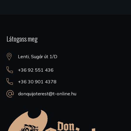
Látogass meg
Lenti, Sugár út 1/D
+36 92 551 436
+36 30 901 4378
donquijoterest@t-online.hu