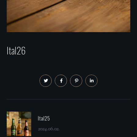
Ital26
Ital25
2024.06.02.