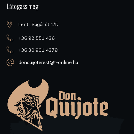
Látogass meg
Lenti, Sugár út 1/D
+36 92 551 436
+36 30 901 4378
donquijoterest@t-online.hu