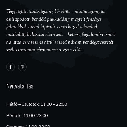
Tégy aztán tanúságot az Úr előtt – midőn szomjad
csillapodott, bendőd pukkadásig megtelt fenséges
falatokkal, orcád kipirult s erős kezed a kardod
markolatján lassan elernyedt – betérsz fogadómba ismét
ha utad erre visz és hírül viszed házam vendégszeretetét
széles tartományben merre a szem ellát.
Nyitvatartás
Hétfő – Csütötök: 11:00 – 22:00
Péntek : 11:00-23:00
Szombat: 11:00-23:00