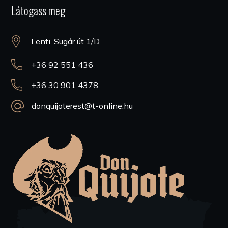
Látogass meg
Lenti, Sugár út 1/D
+36 92 551 436
+36 30 901 4378
donquijoterest@t-online.hu