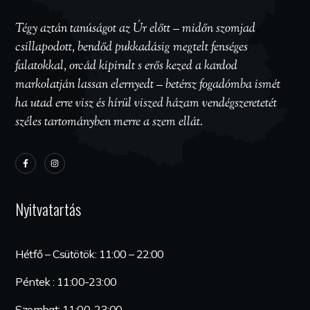
Tégy aztán tanúságot az Úr előtt – midőn szomjad
csillapodott, bendőd pukkadásig megtelt fenséges
falatokkal, orcád kipirult s erős kezed a kardod
markolatján lassan elernyedt – betérsz fogadómba ismét
ha utad erre visz és hírül viszed házam vendégszeretetét
széles tartományben merre a szem ellát.
Nyitvatartás
Hétfő – Csütötök: 11:00 – 22:00
Péntek : 11:00-23:00
Szombat: 11:00-23:00