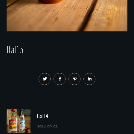
Ital15
Ital14
2024.06.02.