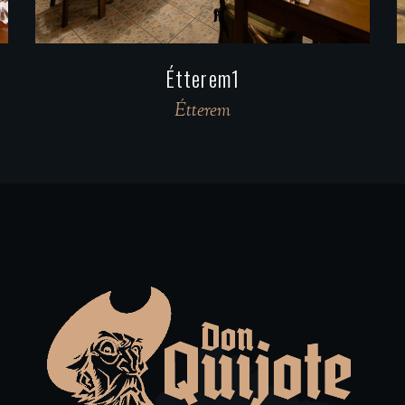
Étterem2
Étterem