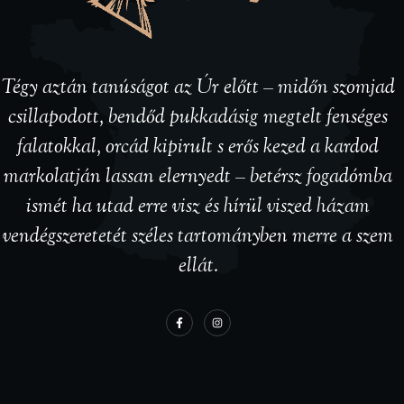
Tégy aztán tanúságot az Úr előtt – midőn szomjad
csillapodott, bendőd pukkadásig megtelt fenséges
falatokkal, orcád kipirult s erős kezed a kardod
markolatján lassan elernyedt – betérsz fogadómba
ismét ha utad erre visz és hírül viszed házam
vendégszeretetét széles tartományben merre a szem
ellát.