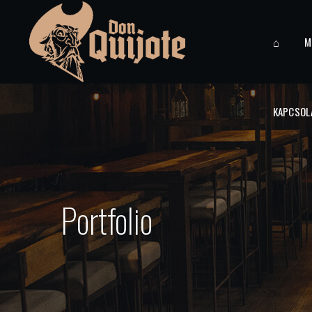
⌂
M
KAPCSOL
Portfolio